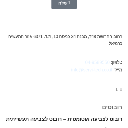
שלח
רחוב החרושת 48ד, מבנה 34 כניסה 10, ת.ד. 6371 אזור התעשיה
כרמיאל
טלפון:
04-9589550
מייל:
info@servi-tech.co.il
רובוטים
רובוט לצביעה אוטומטית – רובוט לצביעה תעשייתית