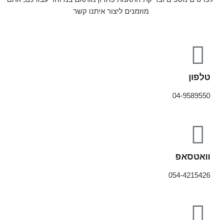
מוזמנים ליצור איתנו קשר
טלפון
04-9589550
וואטסאפ
054-4215426