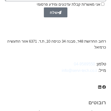
אני מאשר/ת קבלת עדכונים ומידע פרסומי
שלח
רחוב החרושת 48ד, מבנה 34 כניסה 10, ת.ד. 6371 אזור התעשיה
כרמיאל
טלפון:
04-9589550
מייל:
info@servi-tech.co.il
רובוטים