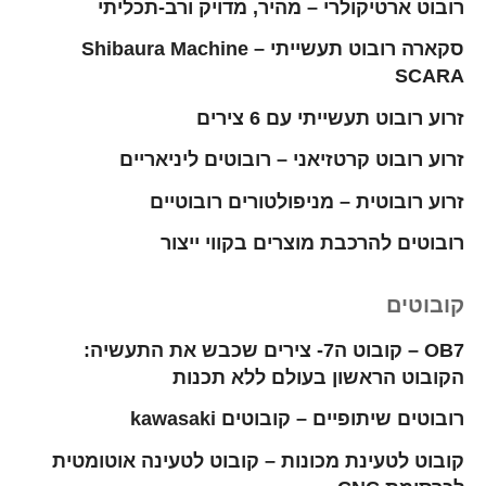
רובוט ארטיקולרי – מהיר, מדויק ורב-תכליתי
סקארה רובוט תעשייתי – Shibaura Machine
SCARA
זרוע רובוט תעשייתי עם 6 צירים
זרוע רובוט קרטזיאני – רובוטים ליניאריים
זרוע רובוטית – מניפולטורים רובוטיים
רובוטים להרכבת מוצרים בקווי ייצור
קובוטים
OB7 – קובוט ה7- צירים שכבש את התעשיה:
הקובוט הראשון בעולם ללא תכנות
רובוטים שיתופיים – קובוטים kawasaki
קובוט לטעינת מכונות – קובוט לטעינה אוטומטית